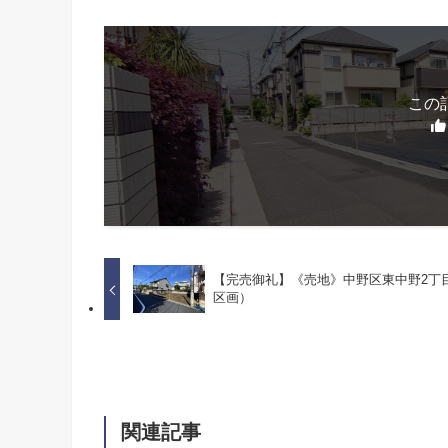
この
【完売御礼】《売地》中野区東中野2丁
区画）
関連記事