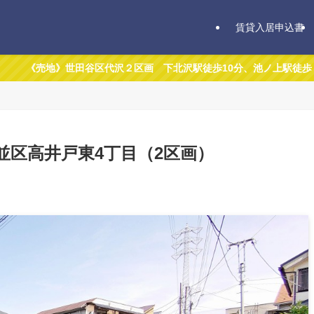
賃貸入居申込書
区代沢２区画 下北沢駅徒歩10分、池ノ上駅徒歩４分。下北沢が日常
並区高井戸東4丁目（2区画）