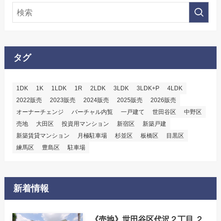
タグ
1DK
1K
1LDK
1R
2LDK
3LDK
3LDK+P
4LDK
2022販売
2023販売
2024販売
2025販売
2026販売
オーナーチェンジ
バーチャル内覧
一戸建て
世田谷区
中野区
売地
大田区
投資用マンション
新宿区
新築戸建
新築賃貸マンション
月極駐車場
杉並区
板橋区
目黒区
練馬区
豊島区
駐車場
新着情報
《売地》世田谷区代沢２丁目 ２