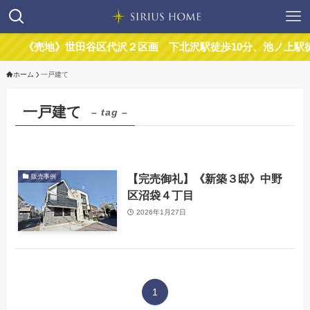
《売地》世田谷区代沢２区画 下北沢駅徒歩10分、池ノ上駅徒
ホーム
一戸建て
一戸建て
– tag –
【完売御礼】《新築３邸》中野
販売事例
区沼袋４丁目
2026年1月27日
1