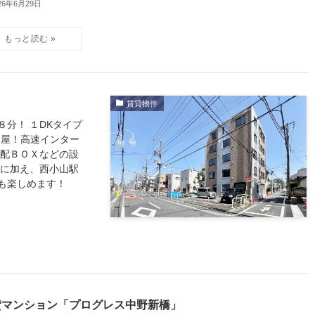
26年6月29日
賃貸物件
分！ １DKタイプ
部屋！高速インター
宅配ＢＯＸなどの設
さに加え、西小山駅
も楽しめます！
貸マンション「プログレス中野新橋」