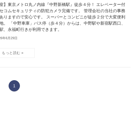
室】東京メトロ丸ノ内線『中野新橋駅』徒歩４分！ エレベーター付
セコムセキュリティの防犯カメラ完備です。 管理会社の当社の事務
ありますので安心です。 スーパーとコンビニが徒歩２分で大変便利
地。 「中野車庫」バス停（歩４分）からは、中野駅や新宿駅西口、
駅、永福町行きが利用できます。
26年6月29日
1