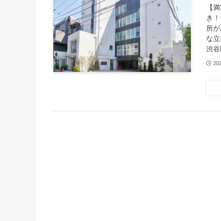
【満
き！
所が
な立
渋谷
20