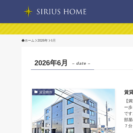
《売地
ホーム
2026年
6月
2026年6月
– date –
賃
賃貸物件
【満
ー歩
です
部屋
７分