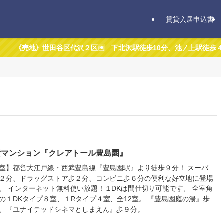
賃貸入居申込書
》世田谷区代沢２区画 下北沢駅徒歩10分、池ノ上駅徒歩４分。下北
貸マンション『クレアトール豊島園』
室】都営大江戸線・西武豊島線『豊島園駅』より徒歩９分！ スーパ
２分、ドラッグストア歩２分、コンビニ歩６分の便利な好立地に登場
。 インターネット無料使い放題！１DKは間仕切り可能です。 全室角
の１DKタイプ８室、１Rタイプ４室、全12室。 『豊島園庭の湯』歩
、『ユナイテッドシネマとしまえん』歩９分。